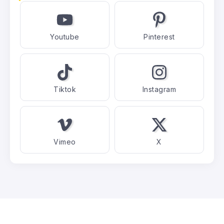
boules quadrette sourds
273 Views
Youtube
Pinterest
Championnat de France Basket-Fauteuil U23
239 Views
Tiktok
Instagram
Vimeo
X