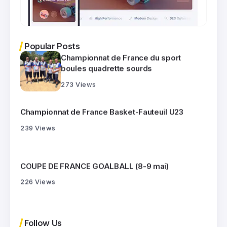
Championnat de France du sport
boules quadrette sourds
273 Views
Popular Posts
Championnat de France Basket-Fauteuil U23
239 Views
COUPE DE FRANCE GOALBALL (8-9 mai)
226 Views
Challenge Régional Jeunes Athlètes
Handisport 2026 (Stade Charléty)
262 Views
Championnat de France du sport
Follow Us