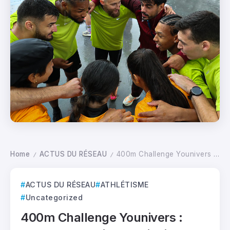
Home
ACTUS DU RÉSEAU
400m Challenge Younivers : quand le handisport s’invite dans le dépassement de soi
/
/
ACTUS DU RÉSEAU
ATHLÉTISME
Uncategorized
400m Challenge Younivers :