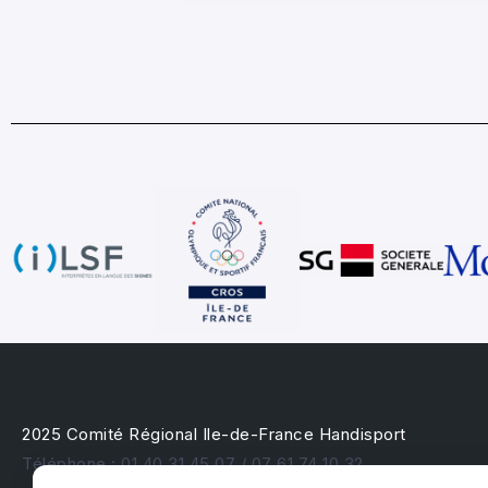
2025 Comité Régional Ile-de-France Handisport
Téléphone : 01 40 31 45 07 / 07 61 74 10 32