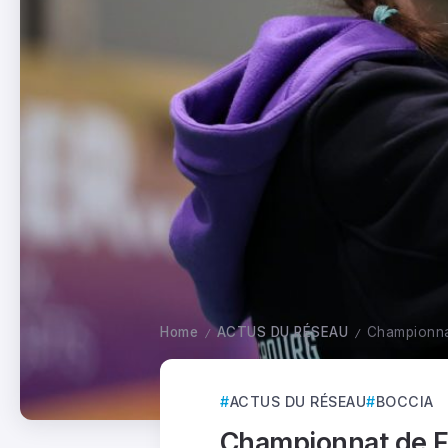
Home
ACTUS DU RÉSEAU
Championna
/
/
ACTUS DU RÉSEAU
BOCCIA
Championnat de F