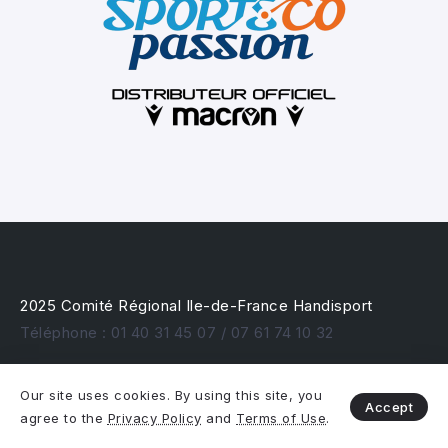
2025 Comité Régional Ile-de-France Handisport
Téléphone : 01 40 31 45 07 / 07 61 74 10 32
Our site uses cookies. By using this site, you
Accept
agree to the
Privacy Policy
and
Terms of Use
.