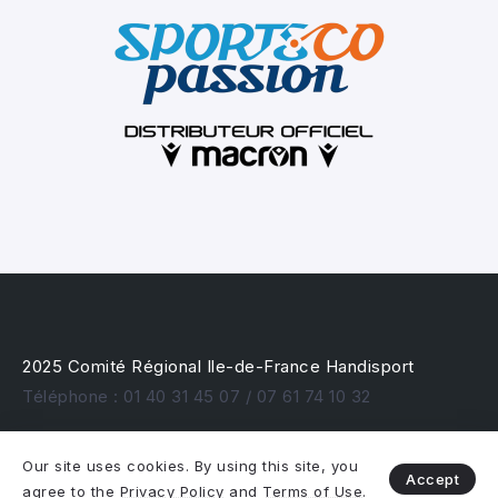
2025 Comité Régional Ile-de-France Handisport
Téléphone : 01 40 31 45 07 / 07 61 74 10 32
Our site uses cookies. By using this site, you
Accept
agree to the
Privacy Policy
and
Terms of Use
.