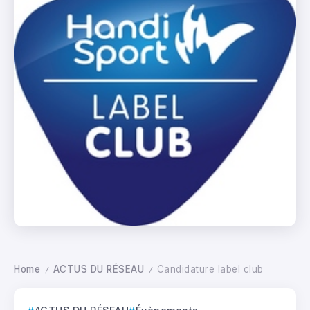
Home
ACTUS DU RÉSEAU
Candidature label club
/
/