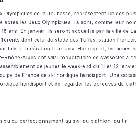
 Olympiques de la Jeunesse, représentent un des plu
e après les Jeux Olympiques. Ils sont, comme leur nom 
18 ans. En janvier, ils seront accueillis par la ville de
ifférents dont celui du stade des Tuffes, station françai
ard de la Fédération Française Handisport, les ligues
hône-Alpes ont saisi l’opportunité de s’associer à ce
rassemblement de jeunes le week-end du 11 et 12 janvi
’équipe de France de ski nordique handisport. Une occa
nordique handisport et de regarder les épreuves de biat
n ou du perfectionnement au ski, au biathlon, au tir