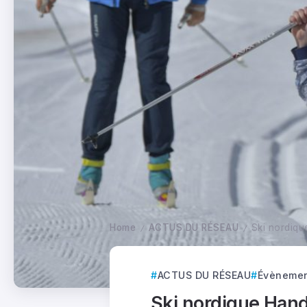
Home
ACTUS DU RÉSEAU
Ski nordiqu
/
/
ACTUS DU RÉSEAU
Évèneme
Ski nordique Hand