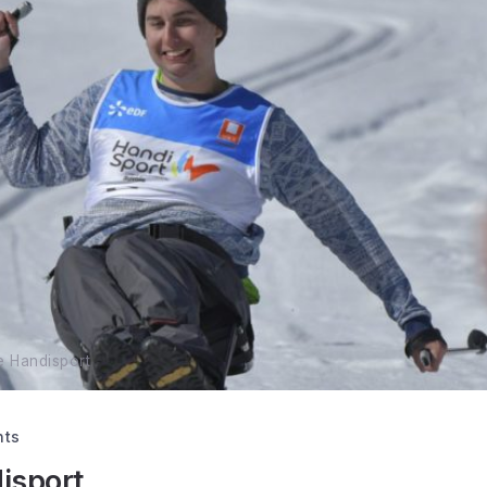
e Handisport
nts
isport