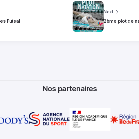
Next
es Futsal
2ème plot de na
Nos partenaires