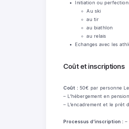
Initiation ou perfectio
Au ski
au tir
au biathlon
au relais
Echanges avec les athl
Coût et inscriptions
Coût
: 50€ par personne Le
– L’hébergement en pension c
– L’encadrement et le prêt d
Processus d’inscription
: –