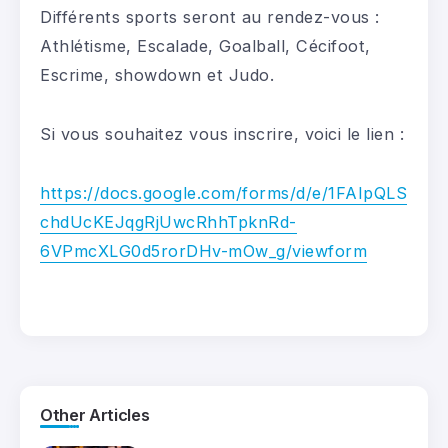
Différents sports seront au rendez-vous :
Athlétisme, Escalade, Goalball, Cécifoot,
Escrime, showdown et Judo.
Si vous souhaitez vous inscrire, voici le lien :
https://docs.google.com/forms/d/e/1FAIpQLS
chdUcKEJqgRjUwcRhhTpknRd-
6VPmcXLG0d5rorDHv-mOw_g/viewform
Other Articles